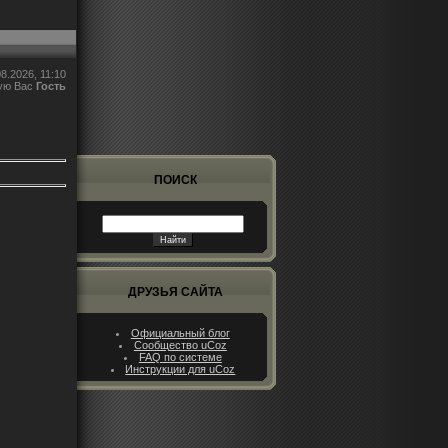
8.2026, 11:10
ую Вас
Гость
ПОИСК
ДРУЗЬЯ САЙТА
Официальный блог
Сообщество uCoz
FAQ по системе
Инструкции для uCoz